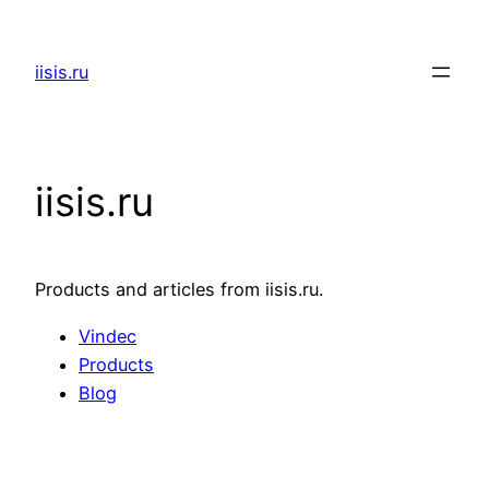
Skip
to
iisis.ru
content
iisis.ru
Products and articles from iisis.ru.
Vindec
Products
Blog